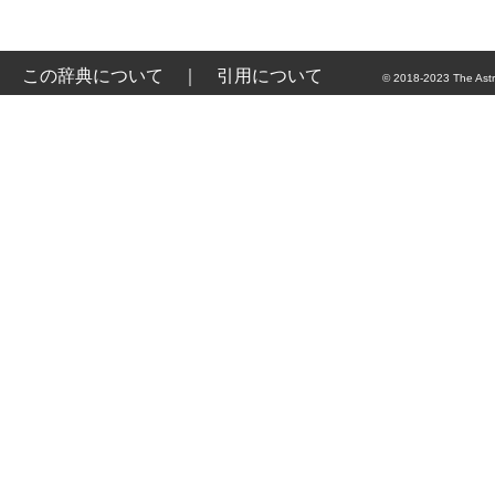
この辞典について
｜
引用について
© 2018-2023 The Astr