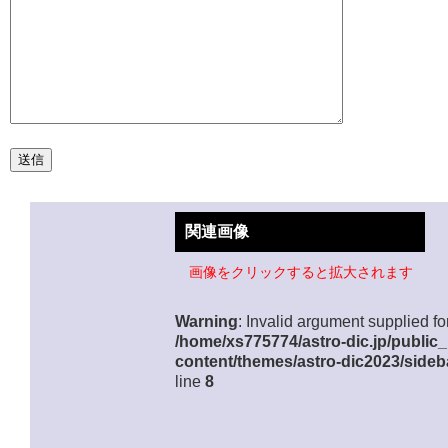
関連画像
画像をクリックすると拡大されます
Warning
: Invalid argument supplied for
/home/xs775774/astro-dic.jp/public
content/themes/astro-dic2023/sideb
line
8