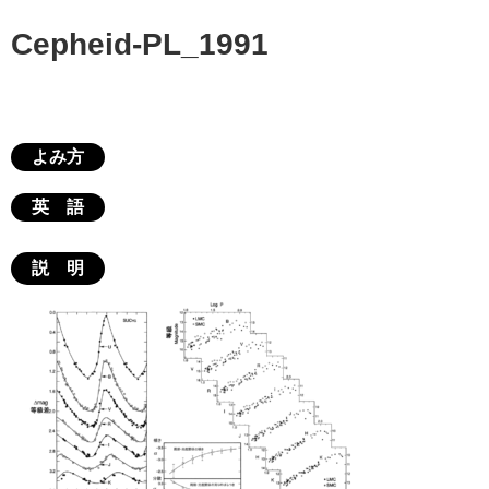
Cepheid-PL_1991
よみ方
英 語
説 明