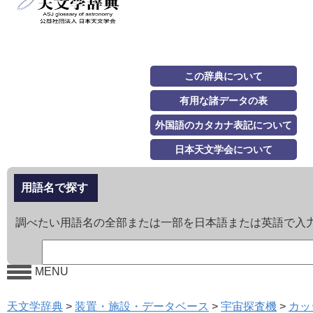
この辞典について
有用な諸データの表
外国語のカタカナ表記について
日本天文学会について
用語名で探す
調べたい用語名の全部または一部を日本語または英語で入
MENU
天文学辞典
>
装置・施設・データベース
>
宇宙探査機
>
カッ