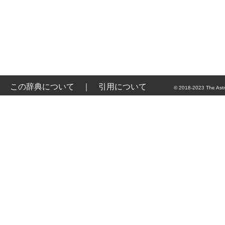
この辞典について
｜
引用について
© 2018-2023 The Astr