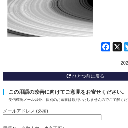
Fac
20
ひとつ前に戻る
この用語の改善に向けてご意見をお寄せください。
受信確認メール以外、個別のお返事は原則いたしませんのでご了解くだ
メールアドレス (必須)