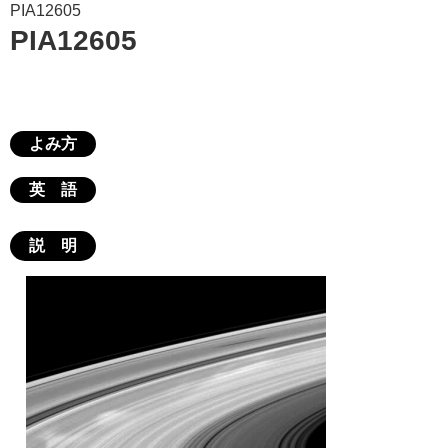
PIA12605
PIA12605
よみ方
英 語
説 明