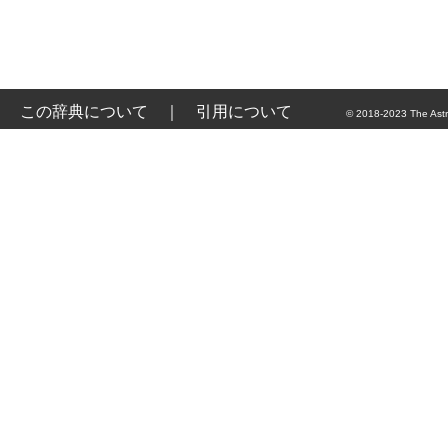
この辞典について
｜
引用について
© 2018-2023 The Astr