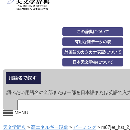
この辞典について
有用な諸データの表
外国語のカタカナ表記について
日本天文学会について
用語名で探す
調べたい用語名の全部または一部を日本語または英語で入
MENU
天文学辞典
>
高エネルギー現象
>
ビーミング
>
m87jet_hst_