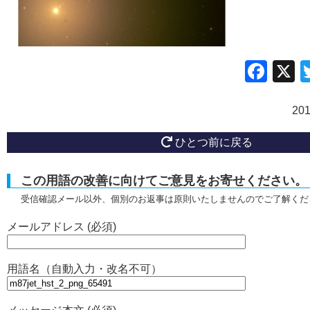
Fac
20
ひとつ前に戻る
この用語の改善に向けてご意見をお寄せください。
受信確認メール以外、個別のお返事は原則いたしませんのでご了解くだ
メールアドレス (必須)
用語名（自動入力・改名不可）