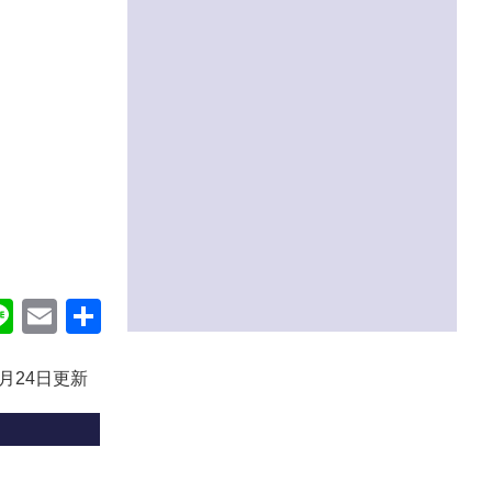
ok
itter
Line
Email
共
有
0月24日更新