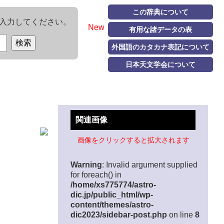
この辞典について
入力してください。
New
有用な諸データの表
外国語のカタカナ表記について
日本天文学会について
関連画像
画像をクリックすると拡大されます
Warning
: Invalid argument supplied
for foreach() in
/home/xs775774/astro-
dic.jp/public_html/wp-
content/themes/astro-
dic2023/sidebar-post.php
on line
8