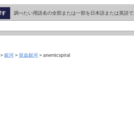
探す
調べたい用語名の全部または一部を日本語または英語で
>
銀河
>
貧血銀河
>
anemicspiral