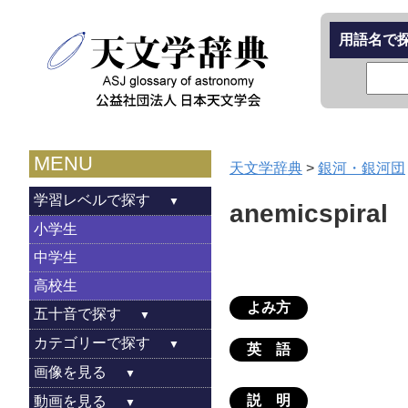
用語名で
MENU
天文学辞典
>
銀河・銀河団
学習レベルで探す
anemicspiral
小学生
中学生
高校生
よみ方
五十音で探す
カテゴリーで探す
英 語
画像を見る
説 明
動画を見る