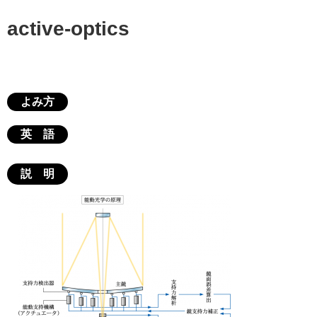
active-optics
よみ方
英 語
説 明