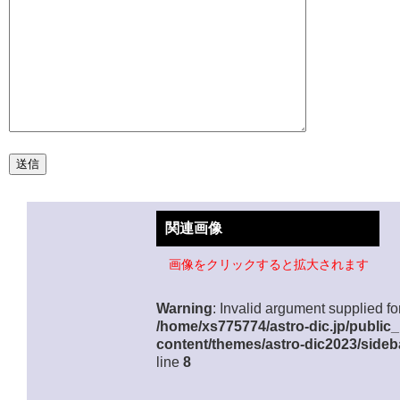
関連画像
画像をクリックすると拡大されます
Warning
: Invalid argument supplied for
/home/xs775774/astro-dic.jp/public
content/themes/astro-dic2023/sideb
line
8