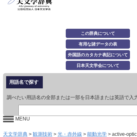
この辞典について
有用な諸データの表
外国語のカタカナ表記について
日本天文学会について
用語名で探す
調べたい用語名の全部または一部を日本語または英語で入
MENU
天文学辞典
>
観測技術
>
光・赤外線
>
能動光学
>
active-opti