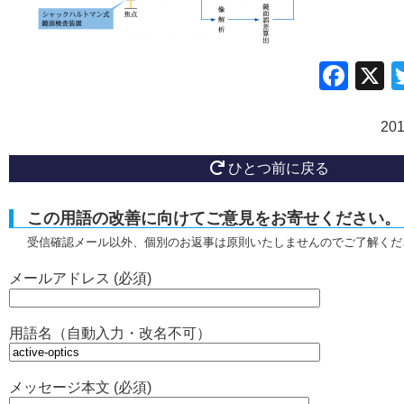
Fac
20
ひとつ前に戻る
この用語の改善に向けてご意見をお寄せください。
受信確認メール以外、個別のお返事は原則いたしませんのでご了解くだ
メールアドレス (必須)
用語名（自動入力・改名不可）
メッセージ本文 (必須)