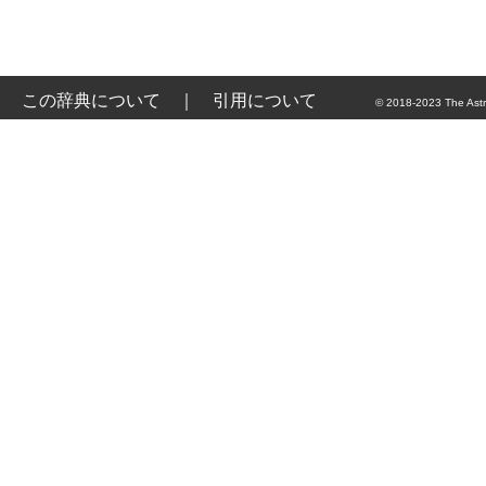
この辞典について
｜
引用について
© 2018-2023 The Astr