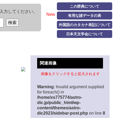
この辞典について
入力してください。
New
有用な諸データの表
外国語のカタカナ表記について
日本天文学会について
関連画像
画像をクリックすると拡大されます
Warning
: Invalid argument supplied
for foreach() in
/home/xs775774/astro-
dic.jp/public_html/wp-
content/themes/astro-
dic2023/sidebar-post.php
on line
8