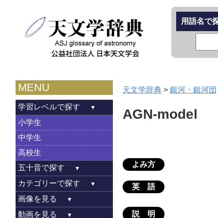
用語名で
MENU
天文学辞典
>
銀河・銀河団
学習レベルで探す
AGN-model
小学生
中学生
高校生
よみ方
五十音で探す
カテゴリーで探す
英 語
画像を見る
説 明
動画を見る