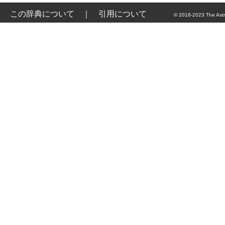
この辞典について
｜
引用について
© 2018-2023 The Astr