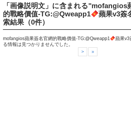
「画像説明文」に含まれる"mofangio
的戰略價值-TG:@Qweapp1
蘋果v3簽名
索結果
（0件）
mofangios蘋果簽名官網的戰略價值-TG:@Qweapp1
蘋果v3
る情報は見つかりませんでした。
>
»