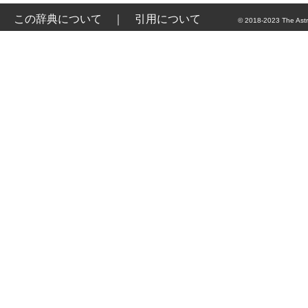
この辞典について
｜
引用について
© 2018-2023 The Astr