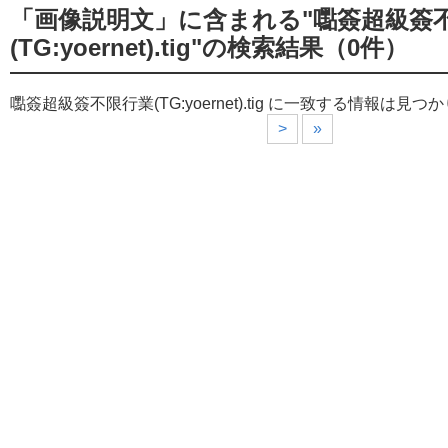
「画像説明文」に含まれる"嚸簽超級簽
(TG:yoernet).tig"の検索結果
（0件）
嚸簽超級簽不限行業(TG:yoernet).tig に一致する情報は見
>
»