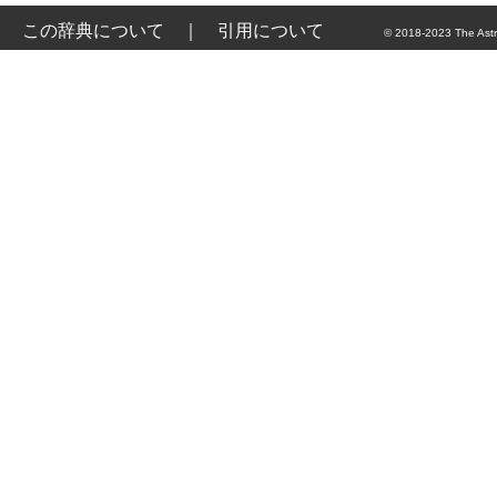
この辞典について
｜
引用について
© 2018-2023 The Astr