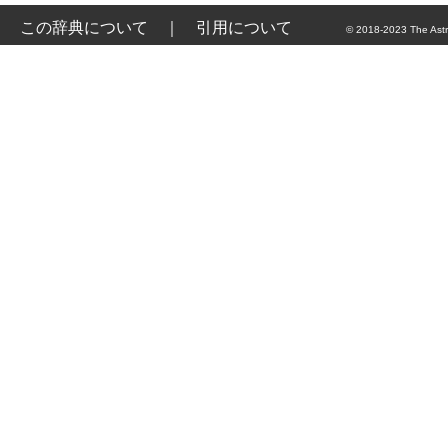
この辞典について
｜
引用について
© 2018-2023 The Astr