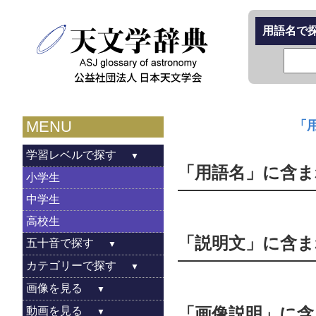
用語名で
MENU
学習レベルで探す
「用語名」に含まれ
小学生
中学生
高校生
「説明文」に含まれ
五十音で探す
カテゴリーで探す
画像を見る
「画像説明」に含ま
動画を見る