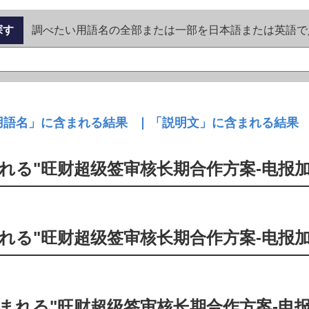
探す
調べたい用語名の全部または一部を日本語または英語で
る"旺财超级签审核长期合作方案-电报加duo
る"旺财超级签审核长期合作方案-电报加duo
れる"旺财超级签审核长期合作方案-电报加du